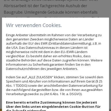
Abrissarbeit ist der fachgerechte Aushub der
Baugrube. Umliegende Gebäude können ebenfalls
davon betroffen sein. Dabei ist es wichtig, dass Tiefe
Wir verwenden Cookies.
und Breite der Grube genau geplant und ausgemessen
werden. Sie sollten unbedingt einen Fachmann von
Einige Anbieter übermitteln im Rahmen von der Verarbeitung zu
Bothe Erdbau für die Planung und Umsetzung
den genannten Zwecken möglicherweise Daten an Länder
außerhalb der EU/ des EWR (Drittlanddatenübermittlung), z.B. in
hinzuziehen. Eigenständige Bauarbeiten können die
die USA. Das Datenschutzniveau in diesen Ländern ist
Bodenbeschaffenheit, umliegende Leitungen und
möglicherweise nicht mit dem in den EU-/EWR-Ländern
vergleichbar. Es besteht daher ein erhöhtes Risiko, dass
Gebäude beschädigen. Die Entsorgung vom entstanden
staatliche Behörden auf diese Daten zugreifen können. Weitere
Baugrubenaushub sollte ebenfalls fachgerecht
Informationen zu Sicherheitsgarantien finden Sie in den
Datenschutzrichtlinien des jeweiligen Anbieters.
erfolgen. Unser Fachbetrieb bietet Ihnen ein
umfassendes Leistungsspektrum für eine
Indem Sie auf „ALLE ZULASSEN" klicken, stimmen Sie sowohl dem
Speichern und Abrufen von Informationen auf Ihrem Gerät (§ 25
professionelle Aufbereitung und Ausgrabung des
Abs. 1 TDDDG) sowie der anschließenden Datenverarbeitung für
Grundstücks an.
die nachfolgend dargestellten bzw. die von Ihnen ausgewählten
Verarbeitungszwecke zu (Art 6 Abs. 1 lit. a. DSGVO).
Eine bereits erteilte Zustimmung können Sie jederzeit
über den links unten eingeblendeten Cookie-Button für
die Zukunft widerrufen.